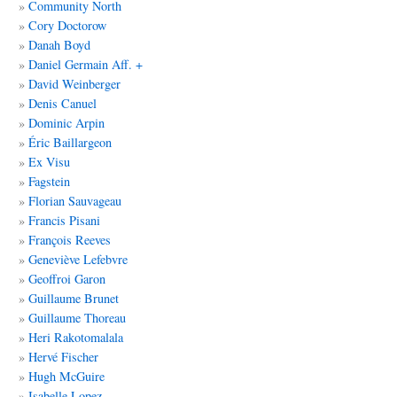
Community North
Cory Doctorow
Danah Boyd
Daniel Germain Aff. +
David Weinberger
Denis Canuel
Dominic Arpin
Éric Baillargeon
Ex Visu
Fagstein
Florian Sauvageau
Francis Pisani
François Reeves
Geneviève Lefebvre
Geoffroi Garon
Guillaume Brunet
Guillaume Thoreau
Heri Rakotomalala
Hervé Fischer
Hugh McGuire
Isabelle Lopez