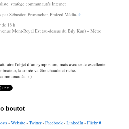
liste, stratège communautés Internet
s par Sébastien Provencher, Praized Média.
#
r de 18 h
 avenue Mont-Royal Est (au-dessus du Bily Kun) – Métro
it faire l’objet d’un symposium, mais avec cette excellente
animateur, la soirée va être chaude et riche.
e communautés. :-)
o boutot
osts
-
Website
-
Twitter
-
Facebook
-
LinkedIn
-
Flickr
#