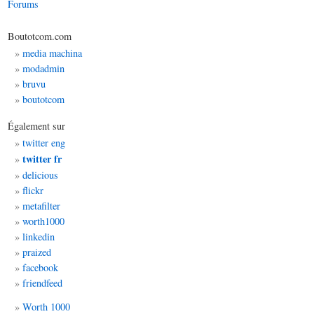
Forums
Boutotcom.com
media machina
modadmin
bruvu
boutotcom
Également sur
twitter eng
twitter fr
delicious
flickr
metafilter
worth1000
linkedin
praized
facebook
friendfeed
Worth 1000