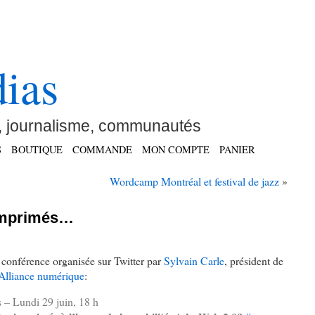
ias
 journalisme, communautés
S
BOUTIQUE
COMMANDE
MON COMPTE
PANIER
Wordcamp Montréal et festival de jazz
»
 imprimés…
e conférence organisée sur Twitter par
Sylvain Carle
, président de
’Alliance numérique
:
s – Lundi 29 juin, 18 h