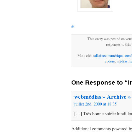
#
This entry was posted on vendr
responses to this
Mots clés :
allaince numérique
,
conf
codère
,
médias
,
p
One Response to “I
webmédias » Archive » M
juillet 2nd, 2009 at 18:35
[…] Très bonne soirée lundi lor
Additional comments powered 