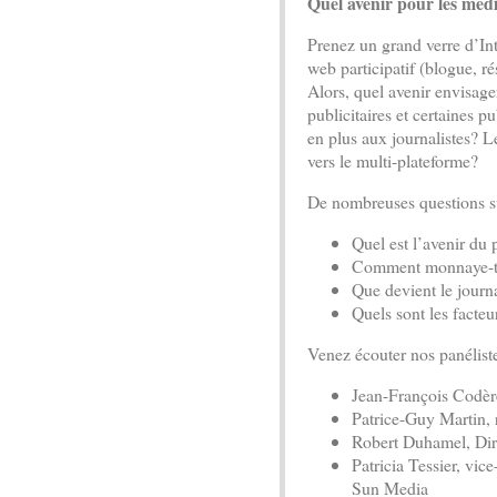
Quel avenir pour les médi
Prenez un grand verre d’Int
web participatif (blogue, r
Alors, quel avenir envisage
publicitaires et certaines 
en plus aux journalistes? L
vers le multi-plateforme?
De nombreuses questions su
Quel est l’avenir du
Comment monnaye-t-
Que devient le jour
Quels sont les facteu
Venez écouter nos panéliste
Jean-François Codère
Patrice-Guy Martin, 
Robert Duhamel, Dir
Patricia Tessier, vi
Sun Media