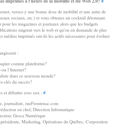
as imprimés à l’heure de la mobilité et du Web 2.0?
#
ernet, versez-y une bonne dose de mobilité et une autre de
éseaux sociaux, etc.) et vous obtenez un cocktail détonnant.
r pour les magazines et journaux alors que les budgets
publications migrent vers le web et qu’on en demande de plus
es médias imprimés ont-ils les actifs nécessaires pour évoluer
rgissent :
 papier comme plateforme?
on l’Internet?
naliste dans ce nouveau monde?
rs-clés du succès?
s et débattre avec eux :
#
, journaliste, rueFrontenac.com
rédacteur en chef, Direction Informatique
ecteur, Gesca Numérique
ce-présidente, Marketing, Opérations du Québec, Corporation