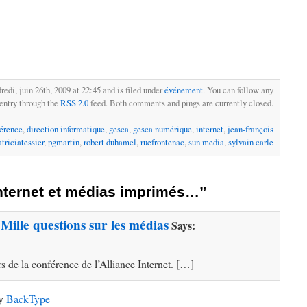
edi, juin 26th, 2009 at 22:45 and is filed under
événement
. You can follow any
 entry through the
RSS 2.0
feed. Both comments and pings are currently closed.
érence
,
direction informatique
,
gesca
,
gesca numérique
,
internet
,
jean-françois
atriciatessier
,
pgmartin
,
robert duhamel
,
ruefrontenac
,
sun media
,
sylvain carle
nternet et médias imprimés…”
ille questions sur les médias
Says:
s de la conférence de l’Alliance Internet. […]
by
BackType