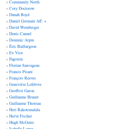
Community North
Cory Doctorow
Danah Boyd
Daniel Germain Aff. +
David Weinberger
Denis Canuel
Dominic Arpin
Éric Baillargeon
Ex Visu
Fagstein
Florian Sauvageau
Francis Pisani
François Reeves
Geneviève Lefebvre
Geoffroi Garon
Guillaume Brunet
Guillaume Thoreau
Heri Rakotomalala
Hervé Fischer
Hugh McGuire
Isabelle Lopez