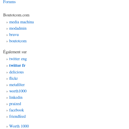
Forums
Boutotcom.com
media machina
modadmin
bruvu
boutotcom
Également sur
twitter eng
twitter fr
delicious
flickr
metafilter
worth1000
linkedin
praized
facebook
friendfeed
Worth 1000