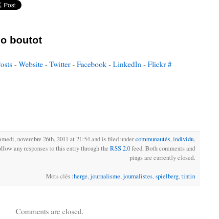
o boutot
osts
-
Website
-
Twitter
-
Facebook
-
LinkedIn
-
Flickr
#
amedi, novembre 26th, 2011 at 21:54 and is filed under
communautés
,
individu
,
ollow any responses to this entry through the
RSS 2.0
feed. Both comments and
pings are currently closed.
Mots clés :
herge
,
journalisme
,
journalistes
,
spielberg
,
tintin
Comments are closed.