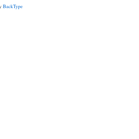
by
BackType