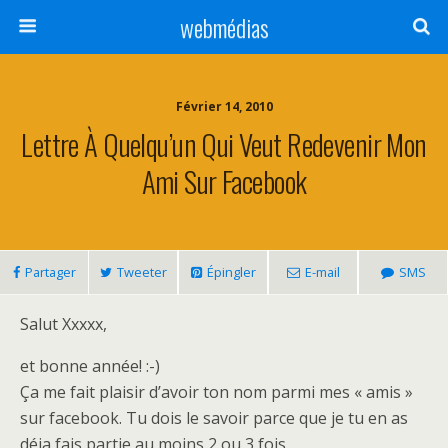
webmédias
Février 14, 2010
Lettre À Quelqu’un Qui Veut Redevenir Mon
Ami Sur Facebook
Partager
Tweeter
Épingler
E-mail
SMS
Salut Xxxxx,
et bonne année! :-)
Ça me fait plaisir d’avoir ton nom parmi mes « amis »
sur facebook. Tu dois le savoir parce que je tu en as
déja fais partie au moins 2 ou 3 fois.