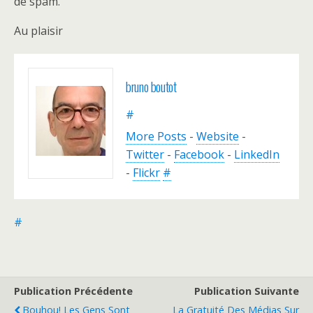
de spam.
Au plaisir
bruno boutot
#
More Posts
-
Website
-
Twitter
-
Facebook
-
LinkedIn
-
Flickr
#
#
Publication Précédente
Publication Suivante
Bouhou! Les Gens Sont
La Gratuité Des Médias Sur