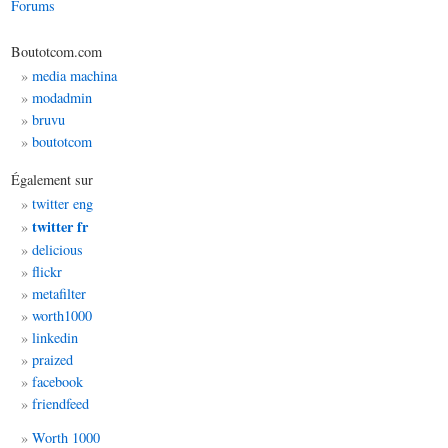
Forums
Boutotcom.com
media machina
modadmin
bruvu
boutotcom
Également sur
twitter eng
twitter fr
delicious
flickr
metafilter
worth1000
linkedin
praized
facebook
friendfeed
Worth 1000