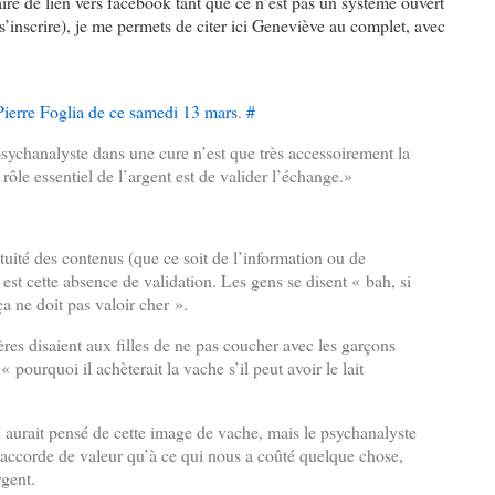
e de lien vers facebook tant que ce n’est pas un système ouvert
s’inscrire), je me permets de citer ici Geneviève au complet, avec
Pierre Foglia de ce samedi 13 mars
.
#
sychanalyste dans une cure n’est que très accessoirement la
rôle essentiel de l’argent est de valider l’échange.»
uité des contenus (que ce soit de l’information ou de
est cette absence de validation. Les gens se disent « bah, si
ça ne doit pas valoir cher ».
res disaient aux filles de ne pas coucher avec les garçons
 pourquoi il achèterait la vache s’il peut avoir le lait
 aurait pensé de cette image de vache, mais le psychanalyste
’accorde de valeur qu’à ce qui nous a coûté quelque chose,
rgent.