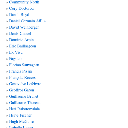
Community North
Cory Doctorow
Danah Boyd
Daniel Germain Aff. +
David Weinberger
Denis Canuel
Dominic Arpin
Éric Baillargeon
Ex Visu
Fagstein
Florian Sauvageau
Francis Pisani
François Reeves
Geneviève Lefebvre
Geoffroi Garon
Guillaume Brunet
Guillaume Thoreau
Heri Rakotomalala
Hervé Fischer
Hugh McGuire
Isabelle Lopez