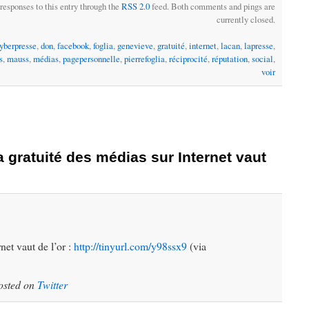
responses to this entry through the
RSS 2.0
feed. Both comments and pings are
currently closed.
yberpresse
,
don
,
facebook
,
foglia
,
genevieve
,
gratuité
,
internet
,
lacan
,
lapresse
,
s
,
mauss
,
médias
,
pagepersonnelle
,
pierrefoglia
,
réciprocité
,
réputation
,
social
,
voir
 gratuité des médias sur Internet vaut
net vaut de l’or :
http://tinyurl.com/y98ssx9
(via
osted on
Twitter