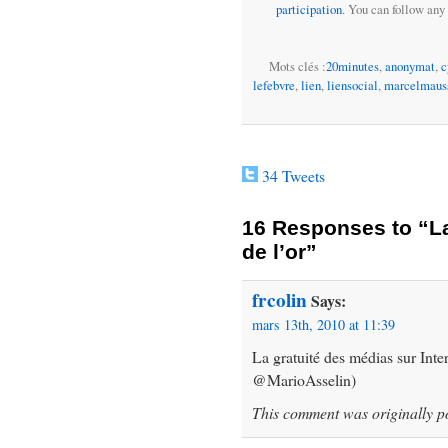
participation
. You can follow any 
Mots clés :
20minutes
,
anonymat
,
c
lefebvre
,
lien
,
liensocial
,
marcelmaus
34 Tweets
16 Responses to “La
de l’or”
frcolin
Says:
mars 13th, 2010 at 11:39
La gratuité des médias sur Inter
@MarioAsselin)
This comment was originally p