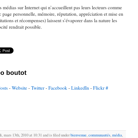
s médias sur Internet qui n’accueillent pas leurs lecteurs comme
ec page personnelle, mémoire, réputation, appréciation et mise en
itations et récompenses) laissent s’évaporer dans la nature les
ocité rendrait possible.
o boutot
osts
-
Website
-
Twitter
-
Facebook
-
LinkedIn
-
Flickr
#
, mars 13th, 2010 at 10:31 and is filed under
bienvenue
,
communautés
,
média
,