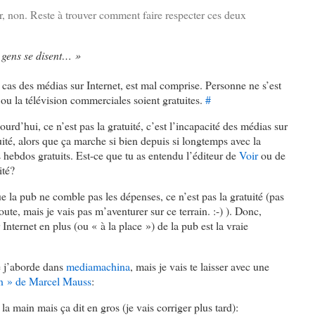
r, non. Reste à trouver comment faire respecter ces deux
 gens se disent… »
 cas des médias sur Internet, est mal comprise. Personne ne s’est
 ou la télévision commerciales soient gratuites.
#
jourd’hui, ce n’est pas la gratuité, c’est l’incapacité des médias sur
tuité, alors que ça marche si bien depuis si longtemps avec la
les hebdos gratuits. Est-ce que tu as entendu l’éditeur de
Voir
ou de
ité?
e la pub ne comble pas les dépenses, ce n’est pas la gratuité (pas
oute, mais je vais pas m’aventurer sur ce terrain. :-) ). Donc,
Internet en plus (ou « à la place ») de la pub est la vraie
ue j’aborde dans
mediamachina
, mais je vais te laisser avec une
on » de Marcel Mauss
:
 la main mais ça dit en gros (je vais corriger plus tard):