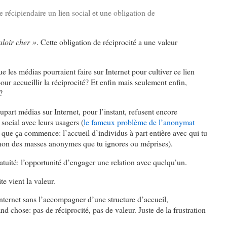
e récipiendaire un lien social et une obligation de
aloir cher »
. Cette obligation de réciprocité a une valeur
e les médias pourraient faire sur Internet pour cultiver ce lien
pour accueillir la réciprocité? Et enfin mais seulement enfin,
?
upart médias sur Internet, pour l’instant, refusent encore
 social avec leurs usagers (
le fameux problème de l’anonymat
à que ça commence: l’accueil d’individus à part entière avec qui tu
t non des masses anonymes que tu ignores ou méprises).
atuité: l’opportunité d’engager une relation avec quelqu’un.
te vient la valeur.
 Internet sans l’accompagner d’une structure d’accueil,
nd chose: pas de réciprocité, pas de valeur. Juste de la frustration